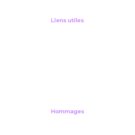
Préservez la mémoire et la voix 
des êtres chers
Liens utiles
Accueil
Offres
Contact
Blog
FAQ
Hommages
Individuel