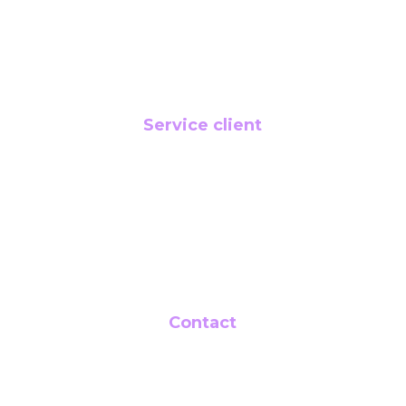
Famille
Animaux
Service client
Conditions générales de vente
Politique de confidentialité
Politique de remboursement
Contact
contact@capeternity.com